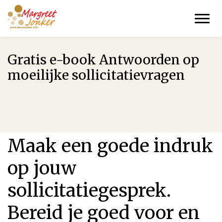
Over Margreet
Diensten
Blog
Gratis e-book Antwoorden op
Gratis e-book
moeilijke sollicitatievragen
Gratis GOUD-sessie
Contact
Maak een goede indruk
op jouw
sollicitatiegesprek.
Bereid je goed voor en