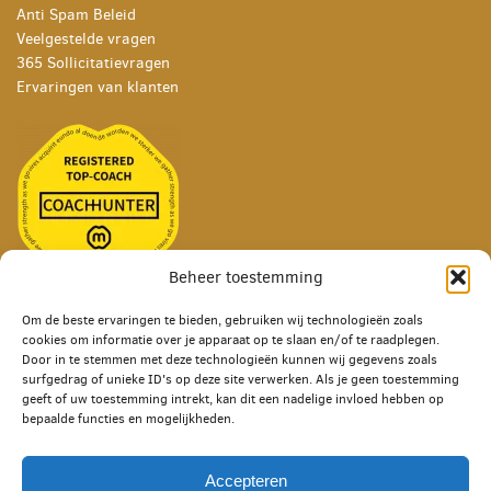
Anti Spam Beleid
Veelgestelde vragen
365 Sollicitatievragen
Ervaringen van klanten
Beheer toestemming
Hazenweg 50
Om de beste ervaringen te bieden, gebruiken wij technologieën zoals
cookies om informatie over je apparaat op te slaan en/of te raadplegen.
7556 BM Hengelo
Door in te stemmen met deze technologieën kunnen wij gegevens zoals
06 17 00 89 84
surfgedrag of unieke ID's op deze site verwerken. Als je geen toestemming
info@margreetjonker.nl
geeft of uw toestemming intrekt, kan dit een nadelige invloed hebben op
bepaalde functies en mogelijkheden.
Accepteren