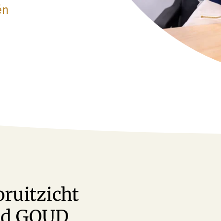
én
ruitzicht
nd GOUD