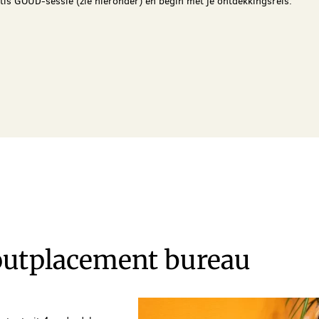
atis GOUD-sessie (zie hieronder) en begin met je ontdekkingsreis.
outplacement bureau