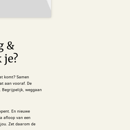
g &
 je?
 dat komt? Samen
at aan vooraf. De
 Begrijpelijk, weggaan
opent. En nieuwe
na afloop van een
k jou. Zet daarom de