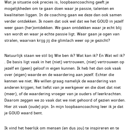
Wat je situatie ook precies is, loopbaancoaching geeft je
mogelijkheden om te gaan doen waar je passie, talenten en
kwaliteiten liggen. In de coaching gaan we deze dan ook samen
verder ontdekken. Ik noem dat ook wel dat we het GOUD in jezelf
weer gaan (her)ontdekken.
We gaan ontdekken waar je echt blij
van wordt en waar je echte passie ligt. Waar gaan je ogen van
stralen, waarvan krijg jij die glimlach weer op je gezicht?
Natuurlijk staan we stil bij Wie ben ik? Wat kan ik? En Wat wil ik?
.
De basis ligt vaak in het (niet) vertrouwen, (niet) vertrouwen op
jezelf en (geen) geloof in eigen kunnen.
Ik heb het dan ook vaak
over (eigen) waarde en de waardering aan jezelf. Echter die
kennen we niet. We willen graag namelijk de waardering van
anderen krijgen; het liefst van je werkgever en die doet dat niet
(meer), of de waardering vroeger van je ouders of leerkrachten.
Daarom zeggen we zo vaak dat we niet gehoord of gezien worden.
Hier zit vaak (oude) pijn.
In mijn loopbaancoaching leer ik je dat
je GOUD waard bent.
Ik vind het heerlijk om mensen (en dus jou) te inspireren en te