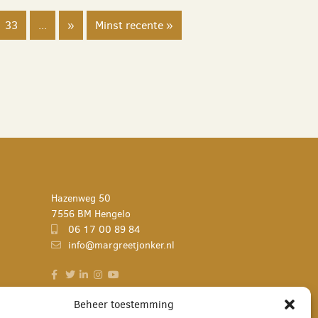
33
...
»
Minst recente »
Hazenweg 50
7556 BM Hengelo
06 17 00 89 84
info@margreetjonker.nl
Beheer toestemming