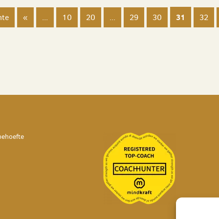
31
nte
«
...
10
20
...
29
30
32
behoefte