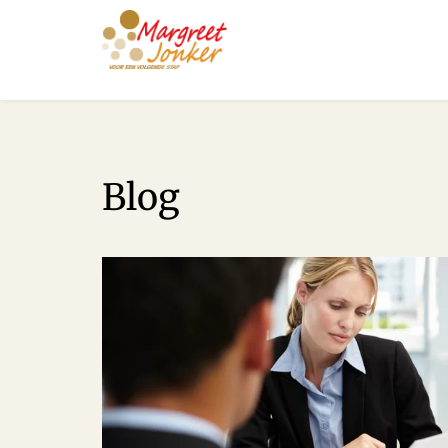
Over Margreet
Diensten
Blog
Gratis e-book
Gratis GOUD-sessie
Blog
Contact