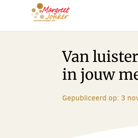
Over Margreet
Diensten
Blog
Gratis e-book
Van luister
Gratis GOUD-sessie
Contact
in jouw m
Gepubliceerd op: 3 n