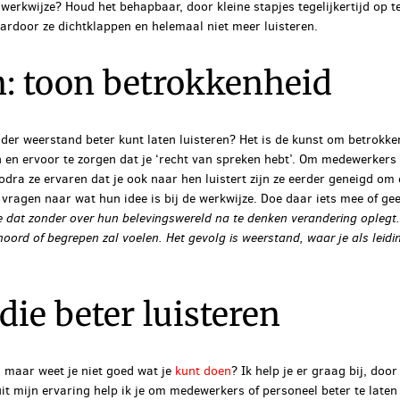
erkwijze? Houd het behapbaar, door kleine stapjes tegelijkertijd op t
rdoor ze dichtklappen en helemaal niet meer luisteren.
n: toon betrokkenheid
r weerstand beter kunt laten luisteren? Het is de kunst om betrokkenh
 en ervoor te zorgen dat je ‘recht van spreken hebt’. Om medewerkers b
dra ze ervaren dat je ook naar hen luistert zijn ze eerder geneigd om
 vragen naar wat hun idee is bij de werkwijze. Doe daar iets mee of g
e dat zonder over hun belevingswereld na te denken verandering oplegt.
hoord of begrepen zal voelen. Het gevolg is weerstand, waar je als lei
ie beter luisteren
, maar weet je niet goed wat je
kunt doen
? Ik help je er graag bij, doo
it mijn ervaring help ik je om medewerkers of personeel beter te laten